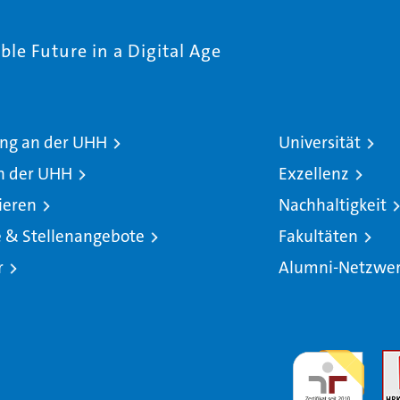
le Future in a Digital Age
ng an der UHH
Universität
n der UHH
Exzellenz
ieren
Nachhaltigkeit
e & Stellenangebote
Fakultäten
r
Alumni-Netzwe