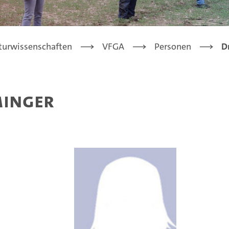
turwissenschaften
VFGA
Personen
D
minger