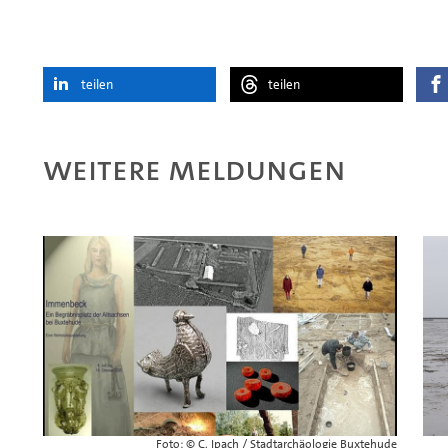
teilen
teilen
Weitere Meldungen
Foto: © C. Ipach / Stadtarchäologie Buxtehude