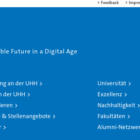
Feedback
Impr
le Future in a Digital Age
ng an der UHH
Universität
n der UHH
Exzellenz
ieren
Nachhaltigkeit
e & Stellenangebote
Fakultäten
r
Alumni-Netzwe