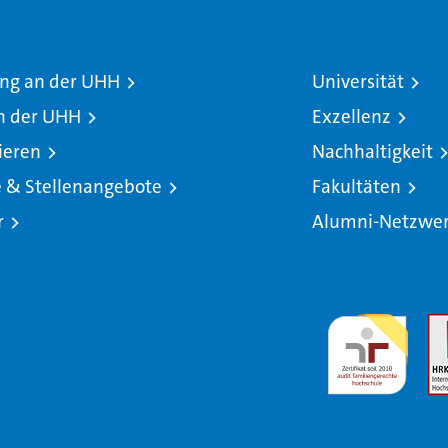
ng an der UHH
Universität
n der UHH
Exzellenz
ieren
Nachhaltigkeit
e & Stellenangebote
Fakultäten
r
Alumni-Netzwe