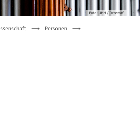
Foto: UHH / Denstorf
issenschaft
Personen