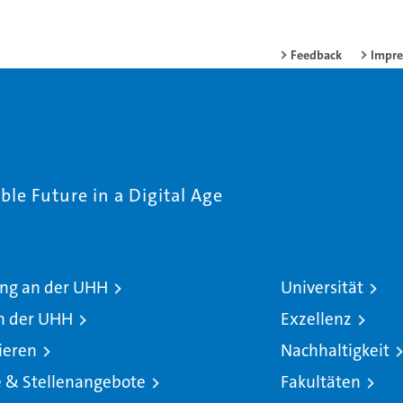
Feedback
Impr
le Future in a Digital Age
ng an der UHH
Universität
n der UHH
Exzellenz
ieren
Nachhaltigkeit
e & Stellenangebote
Fakultäten