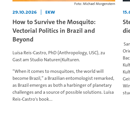
Foto: Michael Morgenstern
29.10.2026
|
ekw
15.
How to Survive the Mosquito:
St
Vectorial Politics in Brazil and
di
Beyond
Sam
Ori
Luísa Reis-Castro, PhD (Anthropology, USC), zu
Bac
Gast am Studio Naturen|Kulturen.
Kul
“When it comes to mosquitoes, the world will
Kul
become Brazil,” a Brazilian entomologist remarked,
Gei
as Brazil emerges as both a harbinger of planetary
Win
challenges and a source of possible solutions. Luísa
stu
Reis-Castro's book...