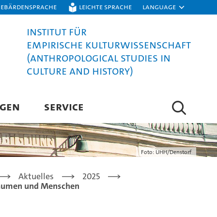
Gebärdensprache
Leichte Sprache
Language
Institut für
Empirische Kulturwissenschaft
(Anthropological Studies in
Culture and History)
NGEN
SERVICE
Foto: UHH/Denstorf
Aktuelles
2025
 Bäumen und Menschen