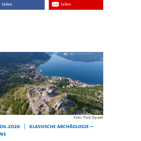
teilen
teilen
Foto: Piotr Dyczek
.06.2026
|
Klassische Archäologie –
ws