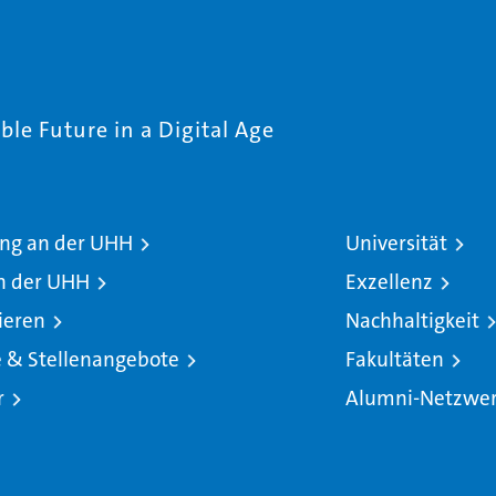
le Future in a Digital Age
ng an der UHH
Universität
n der UHH
Exzellenz
ieren
Nachhaltigkeit
e & Stellenangebote
Fakultäten
r
Alumni-Netzwe