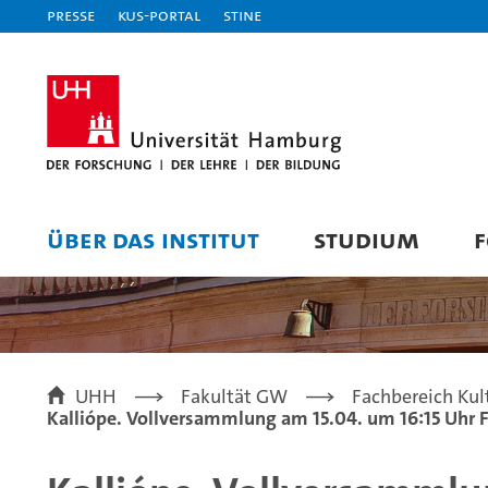
Presse
KUS-Portal
STiNE
ÜBER DAS INSTITUT
STUDIUM
F
UHH
Fakultät GW
Fachbereich Kul
Kalliópe. Vollversammlung am 15.04. um 16:15 Uhr 