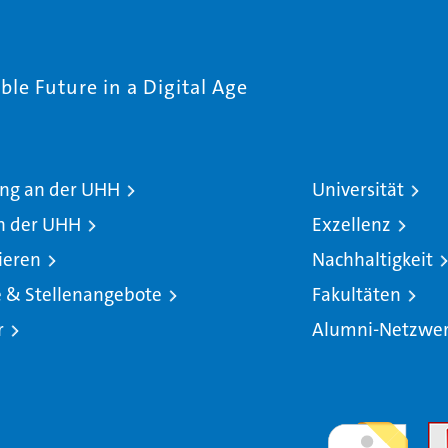
le Future in a Digital Age
ng an der UHH
Universität
n der UHH
Exzellenz
ieren
Nachhaltigkeit
e & Stellenangebote
Fakultäten
r
Alumni-Netzwe