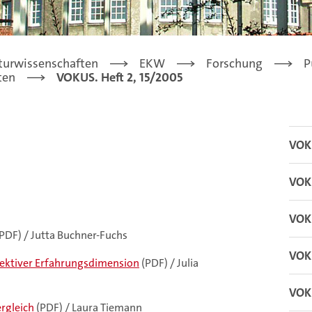
turwissenschaften
EKW
Forschung
P
ten
VOKUS. Heft 2, 15/2005
VOKU
VOKU
VOKU
PDF) / Jutta Buchner-Fuchs
VOKU
ektiver Erfahrungsdimension
(PDF) / Julia
VOKU
rgleich
(PDF) / Laura Tiemann