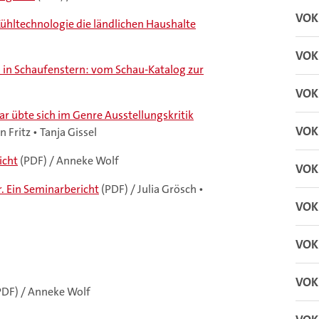
VOKU
Kühltechnologie die ländlichen Haushalte
VOKU
 in Schaufenstern: vom Schau-Katalog zur
VOKU
r übte sich im Genre Ausstellungskritik
VOKU
 Fritz • Tanja Gissel
icht
(PDF) / Anneke Wolf
VOKU
. Ein Seminarbericht
(PDF) / Julia Grösch •
VOKU
VOKU
VOKU
DF) / Anneke Wolf