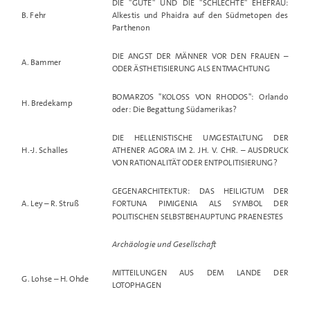
DIE "GUTE" UND DIE "SCHLECHTE" EHEFRAU:
B. Fehr
Alkestis und Phaidra auf den Südmetopen des
Parthenon
DIE ANGST DER MÄNNER VOR DEN FRAUEN –
A. Bammer
ODER ÄSTHETISIERUNG ALS ENTMACHTUNG
BOMARZOS "KOLOSS VON RHODOS": Orlando
H. Bredekamp
oder: Die Begattung Südamerikas?
DIE HELLENISTISCHE UMGESTALTUNG DER
H.-J. Schalles
ATHENER AGORA IM 2. JH. V. CHR. – AUSDRUCK
VON RATIONALITÄT ODER ENTPOLITISIERUNG?
GEGENARCHITEKTUR: DAS HEILIGTUM DER
A. Ley – R. Struß
FORTUNA PIMIGENIA ALS SYMBOL DER
POLITISCHEN SELBSTBEHAUPTUNG PRAENESTES
Archäologie und Gesellschaft
MITTEILUNGEN AUS DEM LANDE DER
G. Lohse – H. Ohde
LOTOPHAGEN