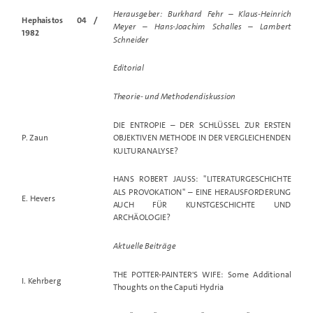
Herausgeber: Burkhard Fehr – Klaus-Heinrich
Hephaistos 04 /
Meyer – Hans-Joachim Schalles – Lambert
1982
Schneider
Editorial
Theorie- und Methodendiskussion
DIE ENTROPIE
–
DER SCHLÜSSEL ZUR ERSTEN
P. Zaun
OBJEKTIVEN METHODE IN DER VERGLEICHENDEN
KULTURANALYSE?
HANS ROBERT JAUSS: "LITERATURGESCHICHTE
ALS PROVOKATION" – EINE HERAUSFORDERUNG
E. Hevers
AUCH FÜR KUNSTGESCHICHTE UND
ARCHÄOLOGIE?
Aktuelle Beiträge
THE POTTER-PAINTER'S WIFE: Some Additional
I. Kehrberg
Thoughts on the Caputi Hydria