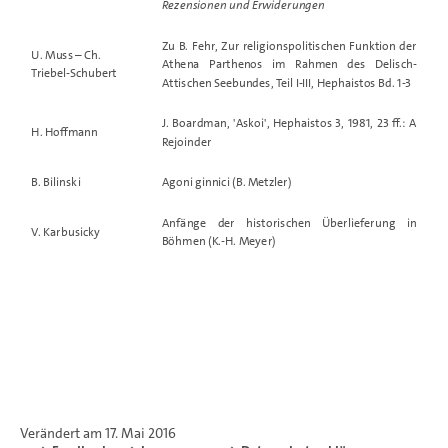
Rezensionen und Erwiderungen
Zu B. Fehr, Zur religionspolitischen Funktion der
U. Muss – Ch.
Athena Parthenos im Rahmen des Delisch-
Triebel-Schubert
Attischen Seebundes, Teil I-III, Hephaistos Bd. 1-3
J. Boardman, 'Askoi', Hephaistos 3, 1981, 23 ff.: A
H. Hoffmann
Rejoinder
B. Bilinski
Agoni ginnici (B. Metzler)
Anfänge der historischen Überlieferung in
V. Karbusicky
Böhmen (K.-H. Meyer)
Verändert am 17. Mai 2016