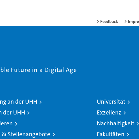
Feedback
Impr
le Future in a Digital Age
ng an der UHH
Universität
n der UHH
Exzellenz
ieren
Nachhaltigkeit
e & Stellenangebote
Fakultäten