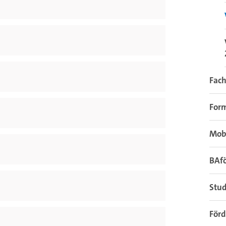
Fach
For
Mob
BAfö
Stu
Förd