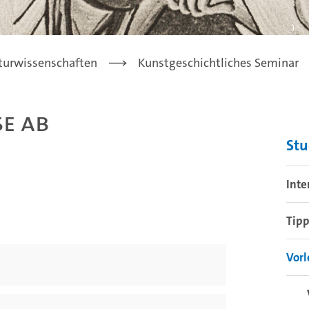
turwissenschaften
Kunstgeschichtliches Seminar
e ab
St
Inte
Tipp
Vorl